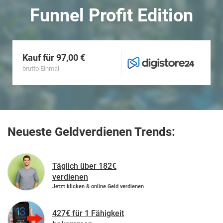
Funnel Profit Edition
Kauf für 97,00 €
brutto Einmal
Neueste Geldverdienen Trends:
Täglich über 182€
verdienen
Jetzt klicken & online Geld verdienen
427€ für 1 Fähigkeit